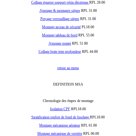
Collage équerre support vérin électrique
RPL 28.00
Ajustage & montages sièges
RPL 31.00
Perçage verrouillage sièges
RPL 31.00
Montage arceau de sécurité
PL18.00
Montage tableau de bord
RPL 55.00
Ajustage pontet
RPL 51.00
Collage boite trim profondeur
RPL 44.00
retour au menu
DEFINITION MSA
Chronologie des étapes de montage
Isolation CPF
RPL18.00
Stratification renfort de fond de fuselage
RPL18.00
Montage mécanique aérateur
RPL 61.00
Montage mécanique de verrière
RPL 06.00