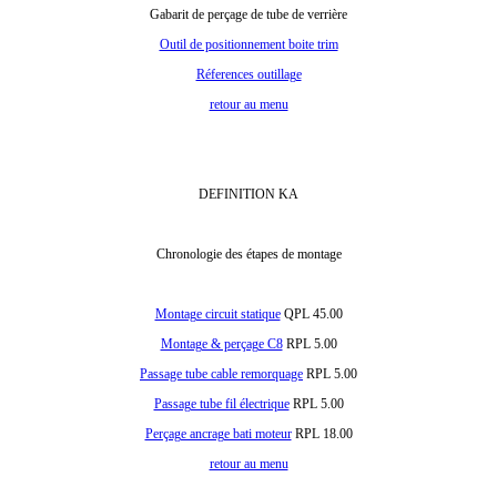
Gabarit de perçage de tube de verrière
Outil de positionnement boite trim
Réferences outillage
retour au menu
DEFINITION KA
Chronologie des étapes de montage
Montage circuit statique
QPL 45.00
Montage & perçage C8
RPL 5.00
Passage tube cable remorquage
RPL 5.00
Passage tube fil électrique
RPL 5.00
Perçage ancrage bati moteur
RPL 18.00
retour au menu