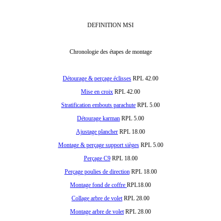
DEFINITION MSI
Chronologie des étapes de montage
Détourage & perçage éclisses
RPL 42.00
Mise en croix
RPL 42.00
Stratification embouts parachute
RPL 5.00
Détourage karman
RPL 5.00
Ajustage plancher
RPL 18.00
Montage & perçage support sièges
RPL 5.00
Perçage C9
RPL 18.00
Perçage poulies de direction
RPL 18.00
Montage fond de coffre
RPL18.00
Collage arbre de volet
RPL 28.00
Montage arbre de volet
RPL 28.00