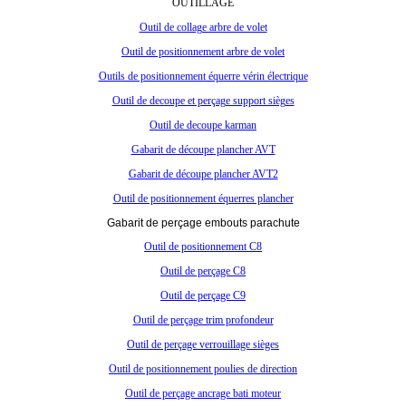
OUTILLAGE
Outil de collage arbre de volet
Outil de positionnement arbre de volet
Outils de positionnement équerre vérin électrique
Outil de decoupe et perçage support sièges
Outil de decoupe karman
Gabarit de découpe plancher AVT
Gabarit de découpe plancher AVT2
Outil de positionnement équerres plancher
Gabarit de perçage embouts parachute
Outil de positionnement C8
Outil de perçage C8
Outil de perçage C9
Outil de perçage trim profondeur
Outil de perçage verrouillage sièges
Outil de positionnement poulies de direction
Outil de perçage ancrage bati moteur