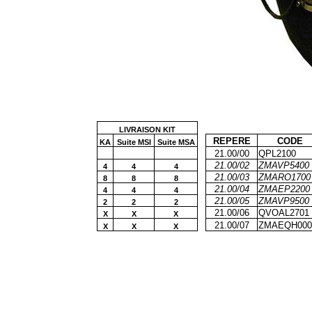
LIVRAISON KIT
REPERE
CODE
KA
Suite MSI
Suite MSA
21.00/00
QPL2100
21.00/02
ZMAVP5400
4
4
4
21.00/03
ZMARO1700
8
8
8
21.00/04
ZMAEP2200
4
4
4
21.00/05
ZMAVP9500
2
2
2
21.00/06
QVOAL2701
X
X
X
21.00/07
ZMAEQH000
X
X
X